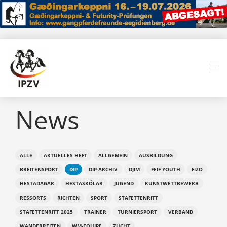
News
ALLE
AKTUELLES HEFT
ALLGEMEIN
AUSBILDUNG
BREITENSPORT
DIP
DIP-ARCHIV
DJIM
FEIF YOUTH
FIZO
HESTADAGAR
HESTASKÓLAR
JUGEND
KUNSTWETTBEWERB
RESSORTS
RICHTEN
SPORT
STAFETTENRITT
STAFETTENRITT 2025
TRAINER
TURNIERSPORT
VERBAND
WANDERREITEN
WM-EQUIPE
ZUCHT