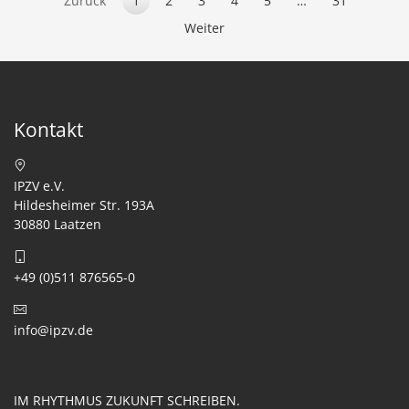
Zurück
1
2
3
4
5
…
31
Weiter
Kontakt
IPZV e.V.
Hildesheimer Str. 193A
30880 Laatzen
+49 (0)511 876565-0
info@ipzv.de
IM RHYTHMUS ZUKUNFT SCHREIBEN.