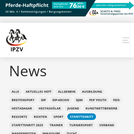
News
ALLE
AKTUELLES HEFT
ALLGEMEIN
AUSBILDUNG
BREITENSPORT
DIP
DIP-ARCHIV
DJIM
FEIF YOUTH
FIZO
HESTADAGAR
HESTASKÓLAR
JUGEND
KUNSTWETTBEWERB
RESSORTS
RICHTEN
SPORT
STAFETTENRITT
STAFETTENRITT 2025
TRAINER
TURNIERSPORT
VERBAND
WANDERREITEN
WM-EQUIPE
ZUCHT