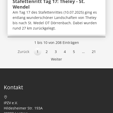
Stafettenritt Tag 17: Theley - St.
Wendel
Am Tag 17 des Stafettenrittes (10.07.2025) ging es
entlang wunderschöner Landschaften von Theley
bis nach St. Wedel OT Dörrenbach. Dabei wurden
rund 27 km zurückgelegt.
1 bis 10 von 208 Einträgen
Zurück
1
2
3
4
5
…
21
Weiter
Kontakt
IPZV e.V.
Hildesheimer Str. 193A