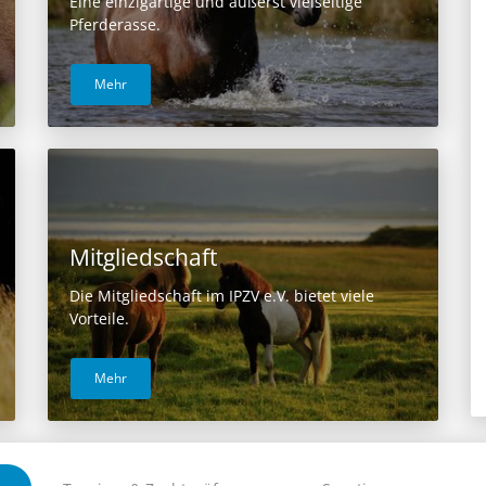
Eine einzigartige und äußerst vielseitige
Pferderasse.
Mehr
Mitgliedschaft
Die Mitgliedschaft im IPZV e.V. bietet viele
Vorteile.
Mehr