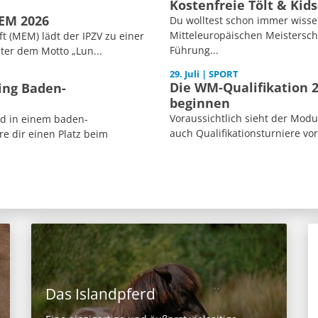
Kostenfreie Tölt & Kid
MEM 2026
Du wolltest schon immer wisse
Mitteleuropäischen Meisterscha
 (MEM) lädt der IPZV zu einer
Führung...
ter dem Motto „Lun...
29. Juli | SPORT
Die WM-Qualifikation 2
ing Baden-
beginnen
Voraussichtlich sieht der Mod
ed in einem baden-
auch Qualifikationsturniere vor
e dir einen Platz beim
Das Islandpferd