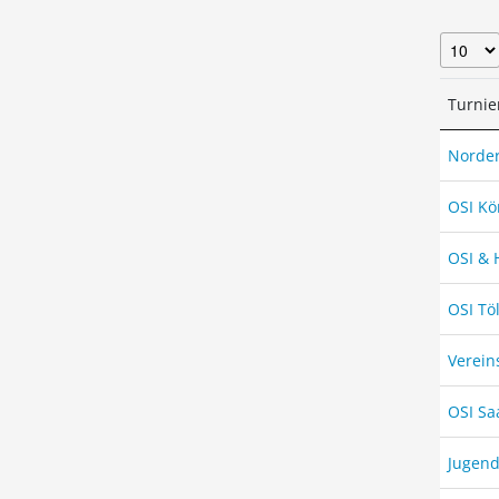
Turnie
Norder
OSI Kö
OSI & 
OSI Tö
Verein
OSI Sa
Jugend