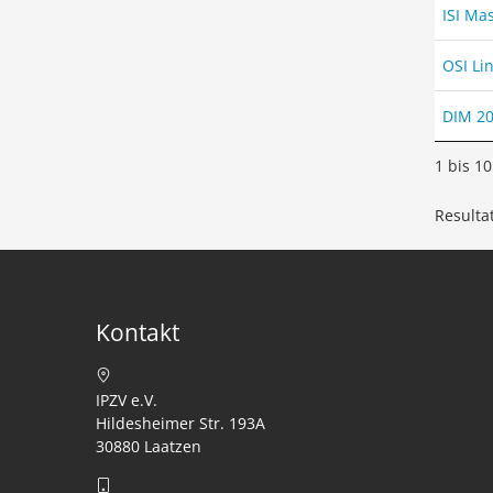
ISI Ma
OSI Li
DIM 20
1 bis 1
Resulta
Kontakt
IPZV e.V.
Hildesheimer Str. 193A
30880 Laatzen