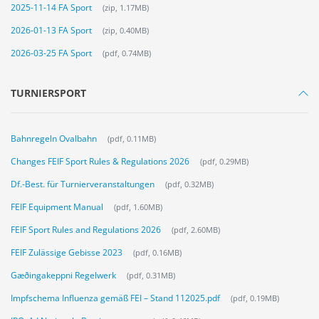
2025-11-14 FA Sport
(zip, 1.17MB)
2026-01-13 FA Sport
(zip, 0.40MB)
2026-03-25 FA Sport
(pdf, 0.74MB)
TURNIERSPORT
Bahnregeln Ovalbahn
(pdf, 0.11MB)
Changes FEIF Sport Rules & Regulations 2026
(pdf, 0.29MB)
Df.-Best. für Turnierveranstaltungen
(pdf, 0.32MB)
FEIF Equipment Manual
(pdf, 1.60MB)
FEIF Sport Rules and Regulations 2026
(pdf, 2.60MB)
FEIF Zulässige Gebisse 2023
(pdf, 0.16MB)
Gæðingakeppni Regelwerk
(pdf, 0.31MB)
Impfschema Influenza gemäß FEI – Stand 112025.pdf
(pdf, 0.19MB)