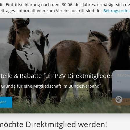
 die Eintrittserklärung nach dem 30.06. des Jahres, ermäßigt sich d
eitrages. Informationen zum Vereinsaustritt sind der
Beitragsordn
teile & Rabatte für IPZV Direktmitglieder
 Gründe für eine Mitgliedschaft im Bundesverband.
ehr
möchte Direktmitglied werden!