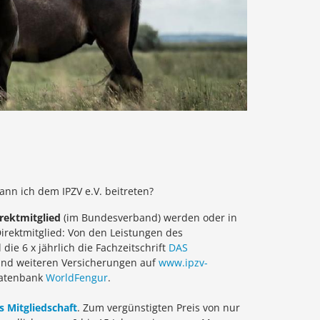
ann ich dem IPZV e.V. beitreten?
rektmitglied
(im Bundesverband) werden oder in
Direktmitglied: Von den Leistungen des
ie 6 x jährlich die Fachzeitschrift
DAS
 und weiteren Versicherungen auf
www.ipzv-
Datenbank
WorldFengur
.
s Mitgliedschaft
. Zum vergünstigten Preis von nur