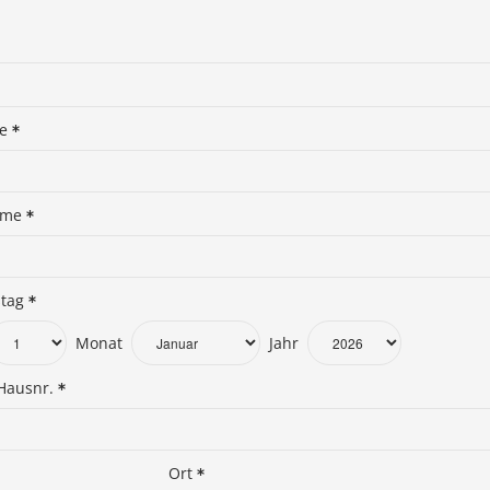
me
ame
stag
Monat
Jahr
Hausnr.
Ort