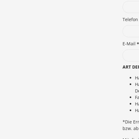
Telefon
E-Mail
ART DE
H
H
D
F
H
H
*Die Er
bzw. ab