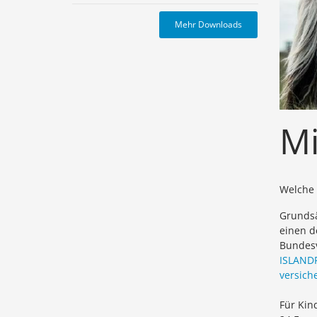
Mehr Downloads
Mi
Welche 
Grundsä
einen d
Bundesv
ISLAND
versich
Für Kin