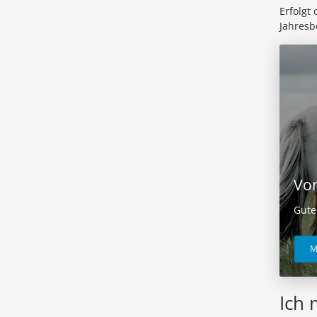
Erfolgt
Jahresb
Vor
Gute
M
Ich 