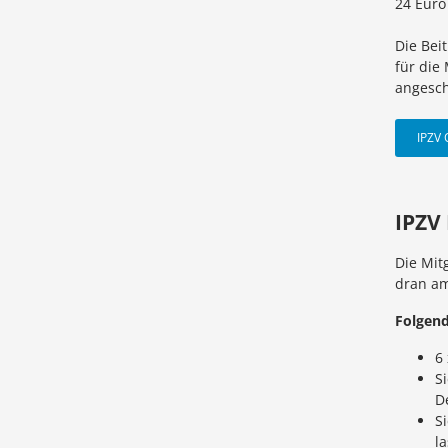
24 Euro
Die Bei
für die
angesch
IPZV 
IPZV
Die Mit
dran am
Folgend
6 
S
D
S
la