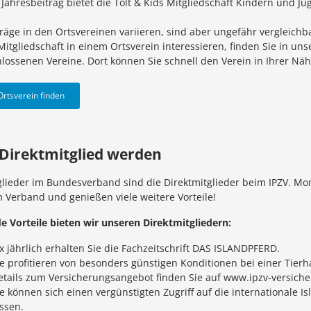
 Jahresbeitrag bietet die Tölt & Kids Mitgliedschaft Kindern und J
träge in den Ortsvereinen variieren, sind aber ungefähr vergleic
 Mitgliedschaft in einem Ortsverein interessieren, finden Sie in un
lossenen Vereine. Dort können Sie schnell den Verein in Ihrer Nä
Ortsverein finden
 Direktmitglied werden
glieder im Bundesverband sind die Direktmitglieder beim IPZV. Mo
 Verband und genießen viele weitere Vorteile!
e Vorteile bieten wir unseren Direktmitgliedern:
x jährlich erhalten Sie die Fachzeitschrift DAS ISLANDPFERD.
ie profitieren von besonders günstigen Konditionen bei einer Tierh
etails zum Versicherungsangebot finden Sie auf www.ipzv-versich
ie können sich einen vergünstigten Zugriff auf die internationale
ssen.