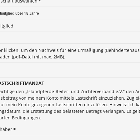
dschaft auswählen
tglied
ier klicken, um den Nachweis für eine Ermäßigung (Behindertenau
aden (pdf-Datei mit max. 2MB).
ASTSCHRIFTMANDAT
ächtige den „Islandpferde-Reiter- und Züchterverband e.V.“ den 
dsbeitrag von meinem Konto mittels Lastschrift einzuziehen. Zuglei
auf mein Konto gezogenen Lastschriften einzulösen. Hinweis: Ich
ngsdatum, die Erstattung des belasteten Betrags verlangen. Es gel
arten Bedingungen.
nhaber