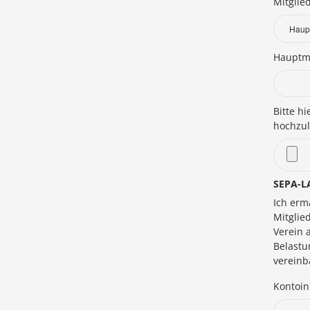
Mitglie
Hauptmi
Bitte h
hochzul
SEPA-L
Ich erm
Mitglie
Verein 
Belastu
vereinb
Kontoi