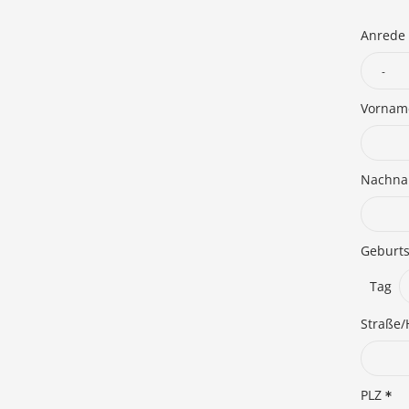
Anrede
Vorna
Nachn
Geburt
Tag
Straße/
PLZ