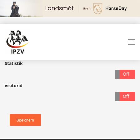
Statistik
On
Off
visitorid
On
Off
Speichern