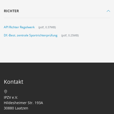
RICHTER
API Richter Regelwerk
(pdf, 0.37MB)
Df.-Best. zentrale Sportrichterprüfung
(pdf, 0.25MB)
Kontakt
IPZV e.V.
Hildesheimer Str. 193A
30880 Laatzen