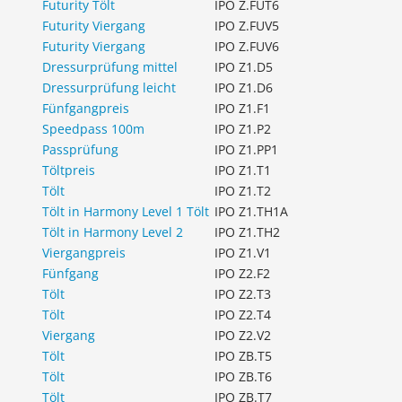
Futurity Tölt
IPO Z.FUT6
Futurity Viergang
IPO Z.FUV5
Futurity Viergang
IPO Z.FUV6
Dressurprüfung mittel
IPO Z1.D5
Dressurprüfung leicht
IPO Z1.D6
Fünfgangpreis
IPO Z1.F1
Speedpass 100m
IPO Z1.P2
Passprüfung
IPO Z1.PP1
Töltpreis
IPO Z1.T1
Tölt
IPO Z1.T2
Tölt in Harmony Level 1 Tölt
IPO Z1.TH1A
Tölt in Harmony Level 2
IPO Z1.TH2
Viergangpreis
IPO Z1.V1
Fünfgang
IPO Z2.F2
Tölt
IPO Z2.T3
Tölt
IPO Z2.T4
Viergang
IPO Z2.V2
Tölt
IPO ZB.T5
Tölt
IPO ZB.T6
Tölt
IPO ZB.T7