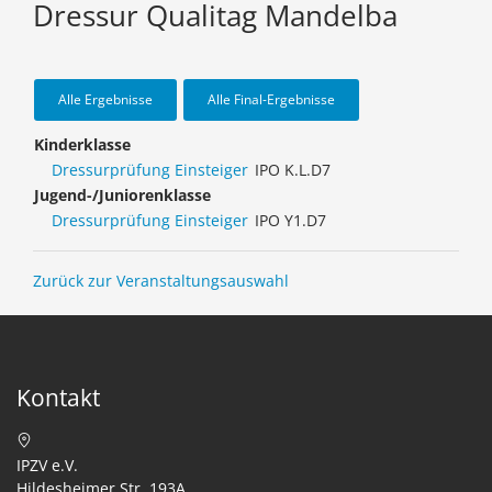
Dressur Qualitag Mandelba
Alle Ergebnisse
Alle Final-Ergebnisse
Kinderklasse
Dressurprüfung Einsteiger
IPO K.L.D7
Jugend-/Juniorenklasse
Dressurprüfung Einsteiger
IPO Y1.D7
Zurück zur Veranstaltungsauswahl
Kontakt
IPZV e.V.
Hildesheimer Str. 193A