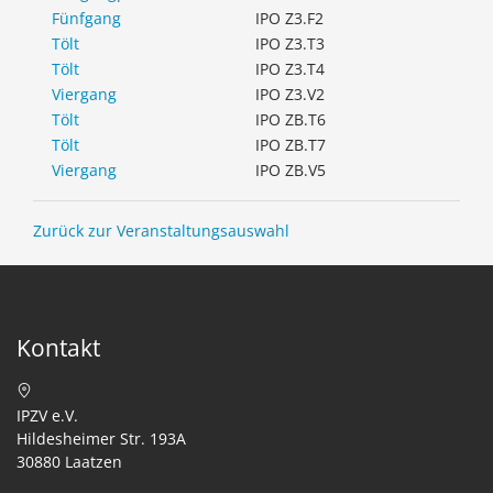
Fünfgang
IPO Z3.F2
Tölt
IPO Z3.T3
Tölt
IPO Z3.T4
Viergang
IPO Z3.V2
Tölt
IPO ZB.T6
Tölt
IPO ZB.T7
Viergang
IPO ZB.V5
Zurück zur Veranstaltungsauswahl
Kontakt
IPZV e.V.
Hildesheimer Str. 193A
30880 Laatzen