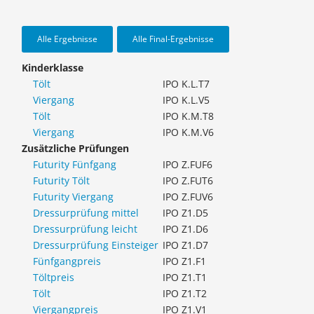
Alle Ergebnisse
Alle Final-Ergebnisse
Kinderklasse
Tölt
IPO K.L.T7
Viergang
IPO K.L.V5
Tölt
IPO K.M.T8
Viergang
IPO K.M.V6
Zusätzliche Prüfungen
Futurity Fünfgang
IPO Z.FUF6
Futurity Tölt
IPO Z.FUT6
Futurity Viergang
IPO Z.FUV6
Dressurprüfung mittel
IPO Z1.D5
Dressurprüfung leicht
IPO Z1.D6
Dressurprüfung Einsteiger
IPO Z1.D7
Fünfgangpreis
IPO Z1.F1
Töltpreis
IPO Z1.T1
Tölt
IPO Z1.T2
Viergangpreis
IPO Z1.V1