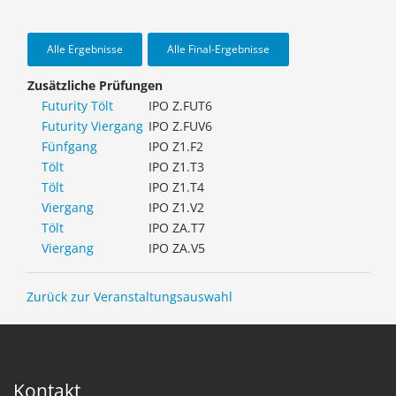
Alle Ergebnisse
Alle Final-Ergebnisse
Zusätzliche Prüfungen
Futurity Tölt
IPO Z.FUT6
Futurity Viergang
IPO Z.FUV6
Fünfgang
IPO Z1.F2
Tölt
IPO Z1.T3
Tölt
IPO Z1.T4
Viergang
IPO Z1.V2
Tölt
IPO ZA.T7
Viergang
IPO ZA.V5
Zurück zur Veranstaltungsauswahl
Kontakt