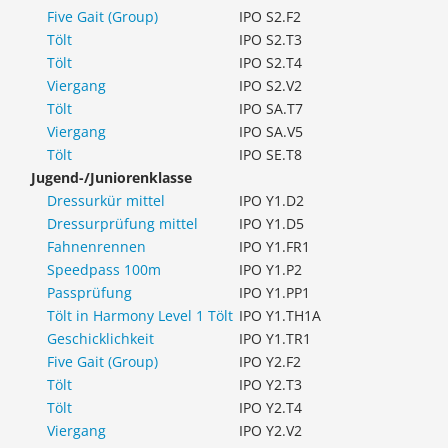
Five Gait (Group)
IPO S2.F2
Tölt
IPO S2.T3
Tölt
IPO S2.T4
Viergang
IPO S2.V2
Tölt
IPO SA.T7
Viergang
IPO SA.V5
Tölt
IPO SE.T8
Jugend-/Juniorenklasse
Dressurkür mittel
IPO Y1.D2
Dressurprüfung mittel
IPO Y1.D5
Fahnenrennen
IPO Y1.FR1
Speedpass 100m
IPO Y1.P2
Passprüfung
IPO Y1.PP1
Tölt in Harmony Level 1 Tölt
IPO Y1.TH1A
Geschicklichkeit
IPO Y1.TR1
Five Gait (Group)
IPO Y2.F2
Tölt
IPO Y2.T3
Tölt
IPO Y2.T4
Viergang
IPO Y2.V2