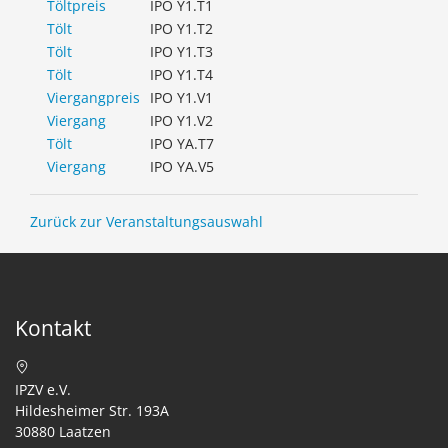
Töltpreis
IPO Y1.T1
Tölt
IPO Y1.T2
Tölt
IPO Y1.T3
Tölt
IPO Y1.T4
Viergangpreis
IPO Y1.V1
Viergang
IPO Y1.V2
Tölt
IPO YA.T7
Viergang
IPO YA.V5
Zurück zur Veranstaltungsauswahl
Kontakt
IPZV e.V.
Hildesheimer Str. 193A
30880 Laatzen