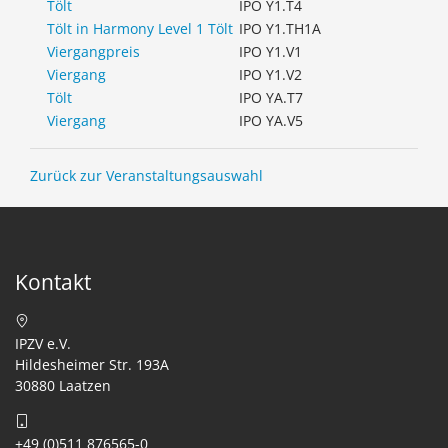
Tölt
IPO Y1.T4
Tölt in Harmony Level 1 Tölt
IPO Y1.TH1A
Viergangpreis
IPO Y1.V1
Viergang
IPO Y1.V2
Tölt
IPO YA.T7
Viergang
IPO YA.V5
Zurück zur Veranstaltungsauswahl
Kontakt
IPZV e.V.
Hildesheimer Str. 193A
30880 Laatzen
+49 (0)511 876565-0