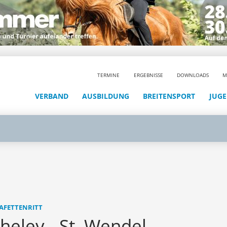
TERMINE
ERGEBNISSE
DOWNLOADS
M
VERBAND
AUSBILDUNG
BREITENSPORT
JUG
STAFETTENRITT
Theley - St. Wendel