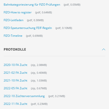
Bahnkategoriesierung für FIZO Prüfungen
(pdf, 0.05MB)
FIZO-How to register
(pdf, 0.64MB)
FIZO-Leitfaden
(pdf, 0.30MB)
FIZO-Spatuntersuchung FEIF-Regeln
(pdf, 0.10MB)
FIZO-Timeline
(pdf, 0.69MB)
PROTOKOLLE
2020-10 FA Zucht
(zip, 2.08MB)
2021-02 FA Zucht
(zip, 0.40MB)
2021-10 FA Zucht
(zip, 1.03MB)
2022-05 FA Zucht
(zip, 0.67MB)
2022-10 Züchterversammlung
(pdf, 0.21MB)
2022-11 FA Zucht
(pdf, 0.23MB)