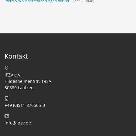
Pferd & Wolf: Kernforderungen der FN
(pdf, 2.58MB)
Kontakt
IPZV e.V.
Hildesheimer Str. 193A
30880 Laatzen
+49 (0)511 876565-0
info@ipzv.de