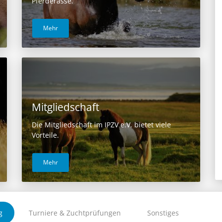
Pferderasse.
Mehr
Mitgliedschaft
Die Mitgliedschaft im IPZV e.V. bietet viele
Vorteile.
Mehr
g
Turniere & Zuchtprüfungen
Sonstiges