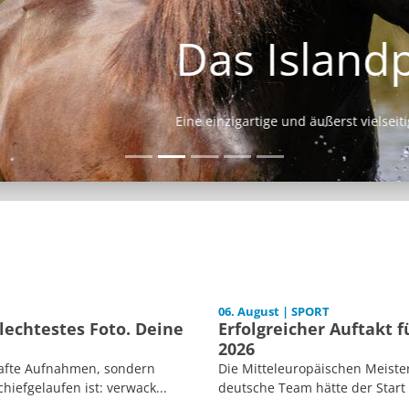
Das Islandpferd
Eine einzigartige und äußerst vielseitige Pferderasse.
06. August | SPORT
echtestes Foto. Deine
Erfolgreicher Auftakt 
2026
afte Aufnahmen, sondern
Die Mitteleuropäischen Meiste
iefgelaufen ist: verwack...
deutsche Team hätte der Start