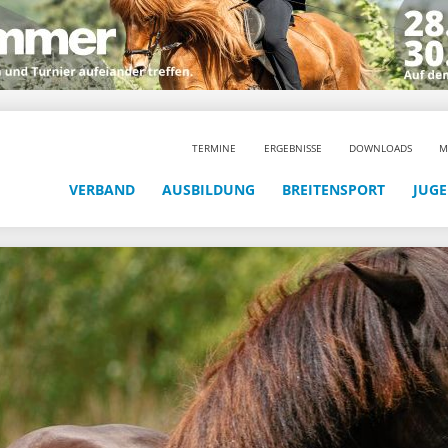
TERMINE
ERGEBNISSE
DOWNLOADS
M
VERBAND
AUSBILDUNG
BREITENSPORT
JUG