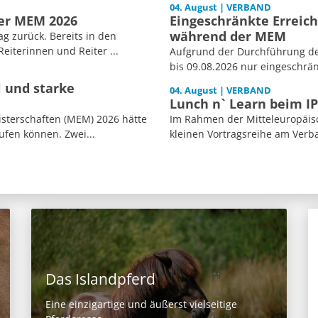
04. August | VERBAND
der MEM 2026
Eingeschränkte Erreich
während der MEM
ag zurück. Bereits in den
iterinnen und Reiter ...
Aufgrund der Durchführung der
bis 09.08.2026 nur eingeschränk
l und starke
04. August | VERBAND
Lunch n` Learn beim I
isterschaften (MEM) 2026 hätte
Im Rahmen der Mitteleuropäisc
ufen können. Zwei...
kleinen Vortragsreihe am Verb
Das Islandpferd
Eine einzigartige und äußerst vielseitige