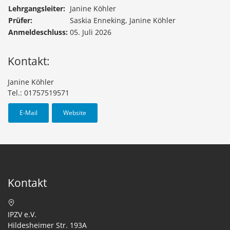
Lehrgangsleiter:
Janine Köhler
Prüfer:
Saskia Enneking, Janine Köhler
Anmeldeschluss:
05. Juli 2026
Kontakt:
Janine Köhler
Tel.: 01757519571
E-Mail
Website
Kontakt
IPZV e.V.
Hildesheimer Str. 193A