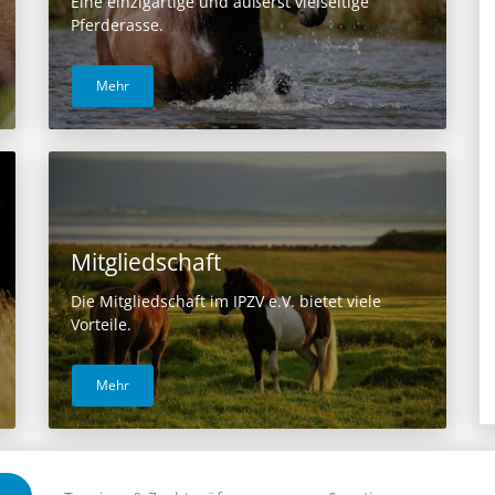
Eine einzigartige und äußerst vielseitige
Pferderasse.
Mehr
Mitgliedschaft
Die Mitgliedschaft im IPZV e.V. bietet viele
Vorteile.
Mehr