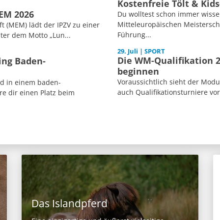
Kostenfreie Tölt & Kid
MEM 2026
Du wolltest schon immer wisse
Mitteleuropäischen Meisterscha
 (MEM) lädt der IPZV zu einer
Führung...
ter dem Motto „Lun...
29. Juli | SPORT
Die WM-Qualifikation 2
ing Baden-
beginnen
Voraussichtlich sieht der Mod
ed in einem baden-
auch Qualifikationsturniere vor
e dir einen Platz beim
Das Islandpferd