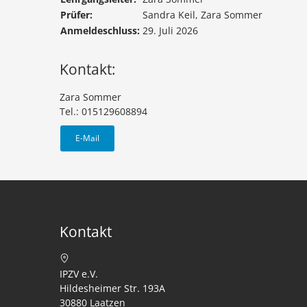
Prüfer:
Sandra Keil, Zara Sommer
Anmeldeschluss:
29. Juli 2026
Kontakt:
Zara Sommer
Tel.: 015129608894
E-Mail
Kontakt
IPZV e.V.
Hildesheimer Str. 193A
30880 Laatzen