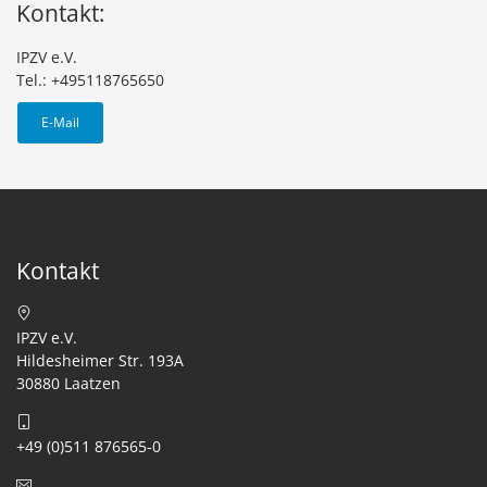
Kontakt:
IPZV e.V.
Tel.: +495118765650
E-Mail
Kontakt
IPZV e.V.
Hildesheimer Str. 193A
30880 Laatzen
+49 (0)511 876565-0