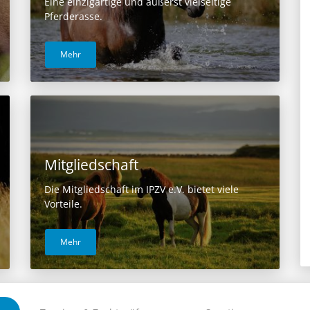
Eine einzigartige und äußerst vielseitige
Pferderasse.
Mehr
Mitgliedschaft
Die Mitgliedschaft im IPZV e.V. bietet viele
Vorteile.
Mehr