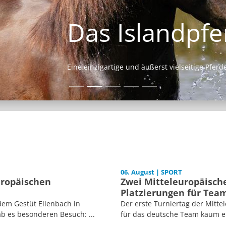
Das Islandpferd
Eine einzigartige und äußerst vielseitige Pferderasse.
06. August | SPORT
uropäischen
Zwei Mitteleuropäische
Platzierungen für Tea
dem Gestüt Ellenbach in
Der erste Turniertag der Mitt
b es besonderen Besuch: ...
für das deutsche Team kaum er