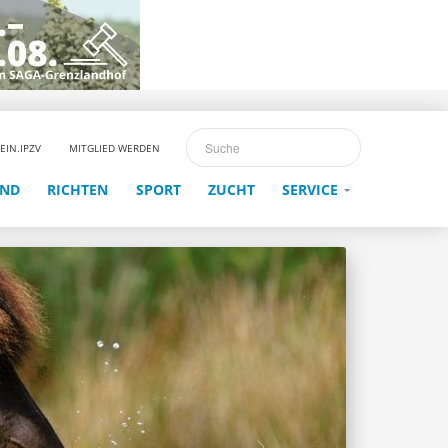
EIN.IPZV
MITGLIED WERDEN
END
RICHTEN
SPORT
ZUCHT
SERVICE