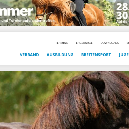
TERMINE
ERGEBNISSE
DOWNLOADS
M
VERBAND
AUSBILDUNG
BREITENSPORT
JUG