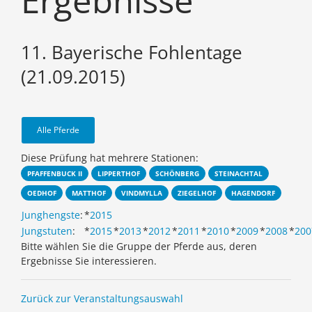
Ergebnisse
11. Bayerische Fohlentage
(21.09.2015)
Alle Pferde
Diese Prüfung hat mehrere Stationen:
PFAFFENBUCK II
LIPPERTHOF
SCHÖNBERG
STEINACHTAL
OEDHOF
MATTHOF
VINDMYLLA
ZIEGELHOF
HAGENDORF
Junghengste
:
*
2015
Jungstuten
:
*
2015
*
2013
*
2012
*
2011
*
2010
*
2009
*
2008
*
200
Bitte wählen Sie die Gruppe der Pferde aus, deren
Ergebnisse Sie interessieren.
Zurück zur Veranstaltungsauswahl