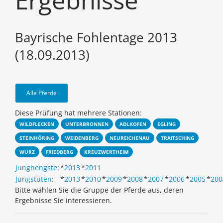
Ergebnisse
Bayrische Fohlentage 2013
(18.09.2013)
Alle Pferde
Diese Prüfung hat mehrere Stationen:
WILDFLECKEN
UNTERBRONNEN
ADLKOFEN
EGLING
STEINHÖRING
WEIDENBERG
NEUREICHENAU
TRAITSCHING
WURZ
FRIEDBERG
KREUZWERTHEIM
Junghengste
:
*
2013
*
2011
Jungstuten
:
*
2013
*
2010
*
2009
*
2008
*
2007
*
2006
*
2005
*
200
Bitte wählen Sie die Gruppe der Pferde aus, deren
Ergebnisse Sie interessieren.