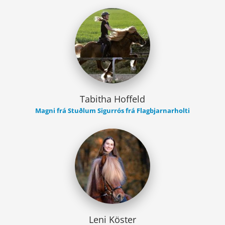
Tabitha Hoffeld
Magni frá Stuðlum Sigurrós frá Flagbjarnarholti
Leni Köster