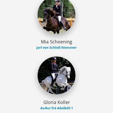
Mia Schoening
Jarl von Schloß Nienover
Gloria Koller
Auður frá Aðalbóli 1