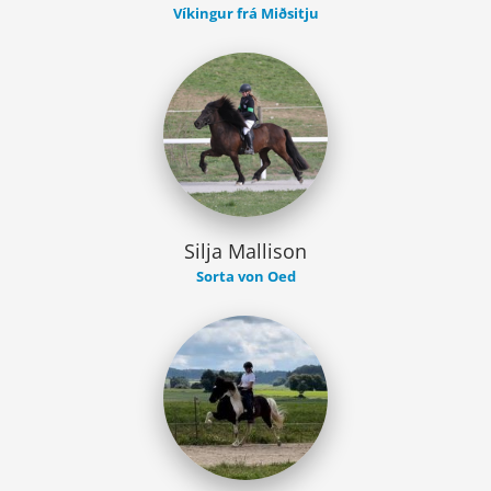
Víkingur frá Miðsitju
Silja Mallison
Sorta von Oed