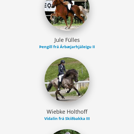
Jule Fülles
Þengill frá Árbæjarhjáleigu II
Wiebke Holthoff
Vídalín frá Skíðbakka III