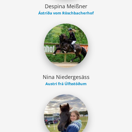
Despina Meißner
Ástríða vom Röschbacherhof
Nina Niedergesäss
Austri frá Úlfsstöðum