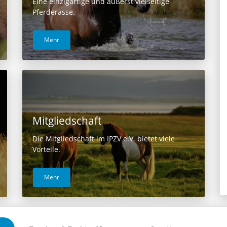
Eine einzigartige und äußerst vielseitige
Pferderasse.
Mehr
Mitgliedschaft
Die Mitgliedschaft im IPZV e.V. bietet viele
Vorteile.
Mehr