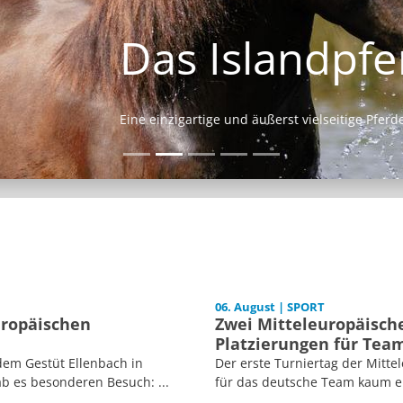
Das Islandpferd
Eine einzigartige und äußerst vielseitige Pferderasse.
06. August | SPORT
uropäischen
Zwei Mitteleuropäische
Platzierungen für Tea
dem Gestüt Ellenbach in
Der erste Turniertag der Mitt
b es besonderen Besuch: ...
für das deutsche Team kaum er