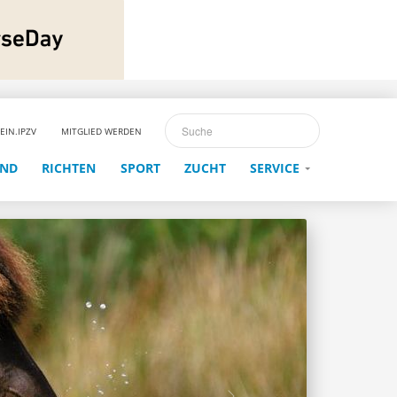
EIN.IPZV
MITGLIED WERDEN
END
RICHTEN
SPORT
ZUCHT
SERVICE