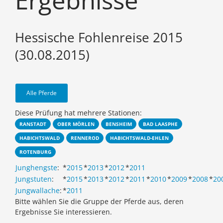
Ergebnisse
Hessische Fohlenreise 2015
(30.08.2015)
Alle Pferde
Diese Prüfung hat mehrere Stationen:
RANSTADT
OBER MÖRLEN
BENSHEIM
BAD LAASPHE
HABICHTSWALD
RENNEROD
HABICHTSWALD-EHLEN
ROTENBURG
Junghengste
:
*
2015
*
2013
*
2012
*
2011
Jungstuten
:
*
2015
*
2013
*
2012
*
2011
*
2010
*
2009
*
2008
*
20
Jungwallache
:
*
2011
Bitte wählen Sie die Gruppe der Pferde aus, deren
Ergebnisse Sie interessieren.