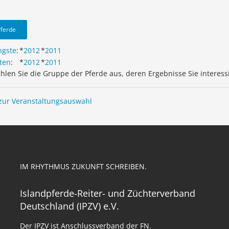
Pferde
ngste
:
*
2012
*
2011
ten
:
*
2012
*
2011
ählen Sie die Gruppe der Pferde aus, deren Ergebnisse Sie interess
zur Veranstaltungsauswahl
IM RHYTHMUS ZUKUNFT SCHREIBEN.
Islandpferde-Reiter- und Züchterverband
Deutschland (IPZV) e.V.
Der IPZV ist Anschlussverband der FN.