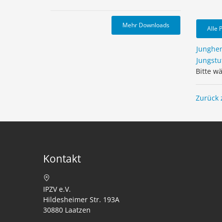
Mehr Downloads
Alle 
Junghe
Jungstu
Bitte w
Zurück 
Kontakt
IPZV e.V.
Hildesheimer Str. 193A
30880 Laatzen