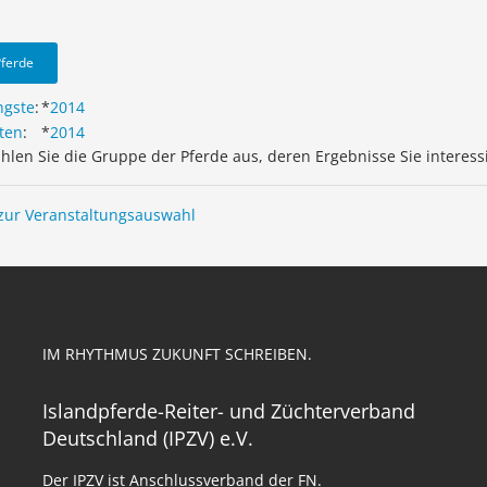
Pferde
ngste
:
*
2014
ten
:
*
2014
ählen Sie die Gruppe der Pferde aus, deren Ergebnisse Sie interess
zur Veranstaltungsauswahl
IM RHYTHMUS ZUKUNFT SCHREIBEN.
Islandpferde-Reiter- und Züchterverband
Deutschland (IPZV) e.V.
Der IPZV ist Anschlussverband der FN.