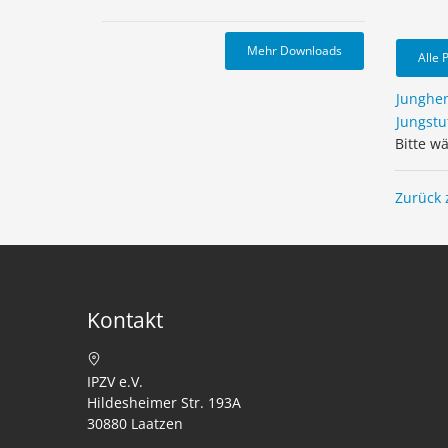
Mehr Downloads
Alle 
Junghe
Jungstu
Bitte w
Zurück 
Kontakt
IPZV e.V.
Hildesheimer Str. 193A
30880 Laatzen