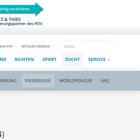
EIN.IPZV
MITGLIED WERDEN
END
RICHTEN
SPORT
ZUCHT
SERVICE
ENNUNG
ERGEBNISSE
WORLDFENGUR
FAQ
4)