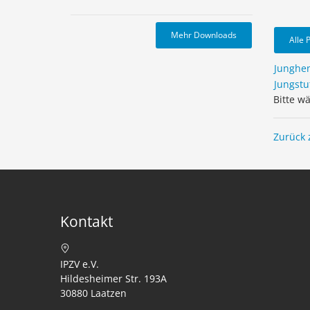
Mehr Downloads
Alle 
Junghe
Jungstu
Bitte w
Zurück 
Kontakt
IPZV e.V.
Hildesheimer Str. 193A
30880 Laatzen