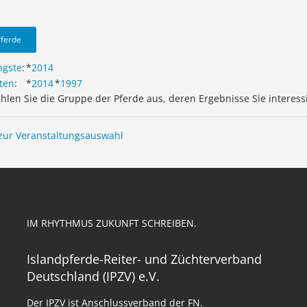
Pferde
ngste
:
*
2014
ten
:
*
2014
*
1997
ählen Sie die Gruppe der Pferde aus, deren Ergebnisse Sie interess
zur Veranstaltungsauswahl
IM RHYTHMUS ZUKUNFT SCHREIBEN.
Islandpferde-Reiter- und Züchterverband
Deutschland (IPZV) e.V.
Der IPZV ist Anschlussverband der FN.