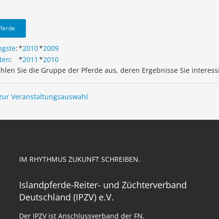
Pferde
ngste
:
*
2010
*
2009
ten
:
*
2011
*
2010
ählen Sie die Gruppe der Pferde aus, deren Ergebnisse Sie interess
zur Veranstaltungsauswahl
IM RHYTHMUS ZUKUNFT SCHREIBEN.
Islandpferde-Reiter- und Züchterverband
Deutschland (IPZV) e.V.
Der IPZV ist Anschlussverband der FN.