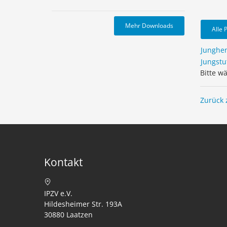
Mehr Downloads
Alle 
Junghe
Jungstu
Bitte w
Zurück 
Kontakt
IPZV e.V.
Hildesheimer Str. 193A
30880 Laatzen