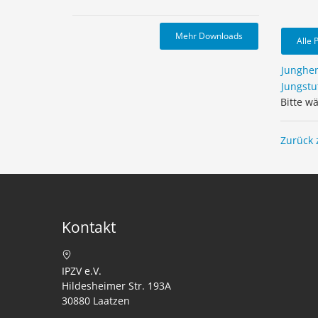
Mehr Downloads
Alle 
Junghe
Jungstu
Bitte w
Zurück 
Kontakt
IPZV e.V.
Hildesheimer Str. 193A
30880 Laatzen