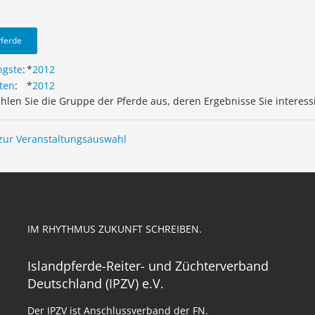
Pferde
ngste
:
*
2012
ten
:
*
2012
ählen Sie die Gruppe der Pferde aus, deren Ergebnisse Sie interess
zur Veranstaltungsauswahl
IM RHYTHMUS ZUKUNFT SCHREIBEN.
Islandpferde-Reiter- und Züchterverband
Deutschland (IPZV) e.V.
Der IPZV ist Anschlussverband der FN.