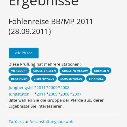
Ergebnisse
Fohlenreise BB/MP 2011
(28.09.2011)
Alle Pferde
Diese Prüfung hat mehrere Stationen:
VIERSDORF
GROSS BRIESEN
GROSS NEMEROW
KREMMEN
BERTINGEN
LIEBENWALDE
SCHOENWALDE
BIRKHOLZ
Junghengste
:
*
2011
*
2009
*
2008
Jungstuten
:
*
2011
*
2009
*
2008
*
2007
Bitte wählen Sie die Gruppe der Pferde aus, deren
Ergebnisse Sie interessieren.
Zurück zur Veranstaltungsauswahl