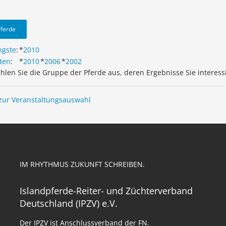
Pferde
ngste
:
*
2010
ten
:
*
2010
*
2006
*
2002
ählen Sie die Gruppe der Pferde aus, deren Ergebnisse Sie interess
zur Veranstaltungsauswahl
IM RHYTHMUS ZUKUNFT SCHREIBEN.
Islandpferde-Reiter- und Züchterverband
Deutschland (IPZV) e.V.
Der IPZV ist Anschlussverband der FN.