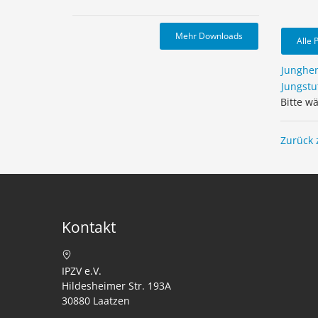
Mehr Downloads
Alle 
Junghe
Jungstu
Bitte w
Zurück 
Kontakt
IPZV e.V.
Hildesheimer Str. 193A
30880 Laatzen