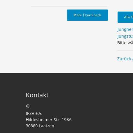
Mehr Downloads
Alle 
Junghe
Jungstu
Bitte w
Zurück 
Kontakt
IPZV e.V.
Hildesheimer Str. 193A
30880 Laatzen