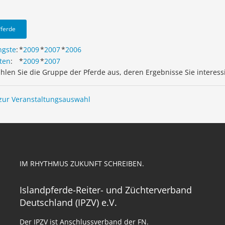
Pferde
ngste
:
*
2009
*
2007
*
2006
ten
:
*
2009
*
2007
ählen Sie die Gruppe der Pferde aus, deren Ergebnisse Sie interess
zur Veranstaltungsauswahl
IM RHYTHMUS ZUKUNFT SCHREIBEN.
Islandpferde-Reiter- und Züchterverband
Deutschland (IPZV) e.V.
Der IPZV ist Anschlussverband der FN.