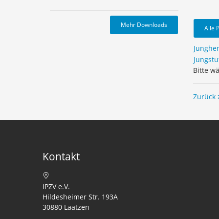
Mehr Downloads
Alle 
Junghe
Jungstu
Bitte w
Zurück 
Kontakt
IPZV e.V.
Hildesheimer Str. 193A
30880 Laatzen