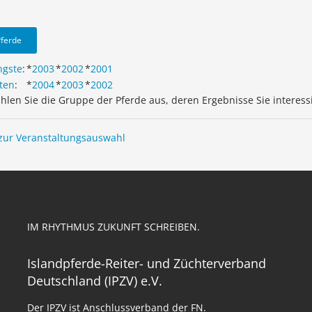
Pferde
ngste
:
*
2003
*
2002
*
2001
ten
:
*
2004
*
2003
*
2002
ählen Sie die Gruppe der Pferde aus, deren Ergebnisse Sie interess
zur Veranstaltungsauswahl
IM RHYTHMUS ZUKUNFT SCHREIBEN.
Islandpferde-Reiter- und Züchterverband
Deutschland (IPZV) e.V.
Der IPZV ist Anschlussverband der FN.