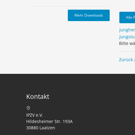
Mehr Downloads
Alle 
Junghe
Jungstu
Bitte w
Zurück 
Kontakt
IPZV e.V.
Hildesheimer Str. 193A
30880 Laatzen