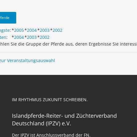
Pferde
ngste
:
*
2005
*
2004
*
2003
*
2002
ten
:
*
2004
*
2003
*
2002
ählen Sie die Gruppe der Pferde aus, deren Ergebnisse Sie interess
zur Veranstaltungsauswahl
IM RHYTHMUS ZUKUNFT SCHREIBEN.
Islandpferde-Reiter- und Züchterverband
Deutschland (IPZV) e.V.
Der IPZV ist Anschlussverband der FN.