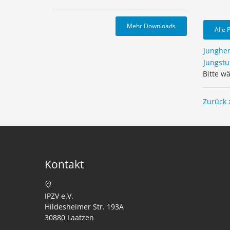
Mehr Downloads
Alle 
Junghe
Jungstu
Bitte w
Zurück 
Kontakt
IPZV e.V.
Hildesheimer Str. 193A
30880 Laatzen