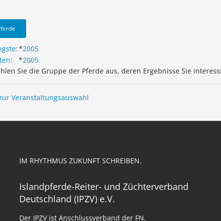
Pferde
ngste
:
*
2005
ten
:
*
2005
ählen Sie die Gruppe der Pferde aus, deren Ergebnisse Sie interess
zur Veranstaltungsauswahl
IM RHYTHMUS ZUKUNFT SCHREIBEN.
Islandpferde-Reiter- und Züchterverband
Deutschland (IPZV) e.V.
Der IPZV ist Anschlussverband der FN.