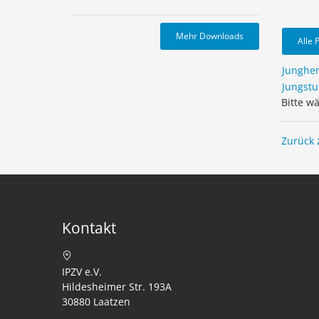
Mehr Downloads
Alle 
Junghe
Jungstu
Bitte w
Zurück 
Kontakt
IPZV e.V.
Hildesheimer Str. 193A
30880 Laatzen