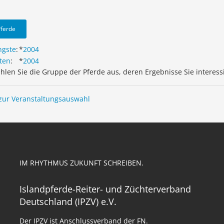
Pferde
ngste
:
*
2004
ten
:
*
2004
ählen Sie die Gruppe der Pferde aus, deren Ergebnisse Sie interess
zur Veranstaltungsauswahl
IM RHYTHMUS ZUKUNFT SCHREIBEN.
Islandpferde-Reiter- und Züchterverband
Deutschland (IPZV) e.V.
Der IPZV ist Anschlussverband der FN.