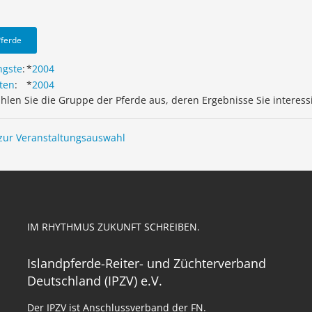
Pferde
ngste
:
*
2004
ten
:
*
2004
ählen Sie die Gruppe der Pferde aus, deren Ergebnisse Sie interess
zur Veranstaltungsauswahl
IM RHYTHMUS ZUKUNFT SCHREIBEN.
Islandpferde-Reiter- und Züchterverband
Deutschland (IPZV) e.V.
Der IPZV ist Anschlussverband der FN.