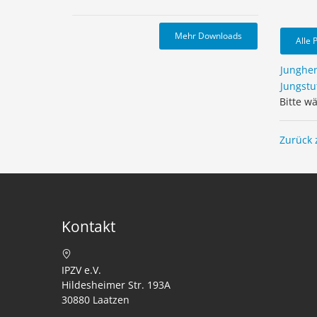
Mehr Downloads
Alle 
Junghe
Jungstu
Bitte w
Zurück 
Kontakt
IPZV e.V.
Hildesheimer Str. 193A
30880 Laatzen