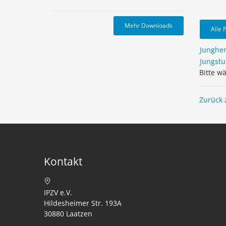
Mehr Downloads
Alle 
Junghe
Jungstu
Bitte w
Zurück 
Kontakt
IPZV e.V.
Hildesheimer Str. 193A
30880 Laatzen