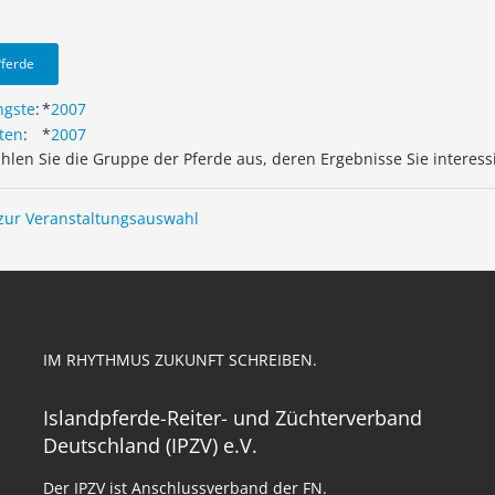
Pferde
ngste
:
*
2007
ten
:
*
2007
ählen Sie die Gruppe der Pferde aus, deren Ergebnisse Sie interess
zur Veranstaltungsauswahl
IM RHYTHMUS ZUKUNFT SCHREIBEN.
Islandpferde-Reiter- und Züchterverband
Deutschland (IPZV) e.V.
Der IPZV ist Anschlussverband der FN.