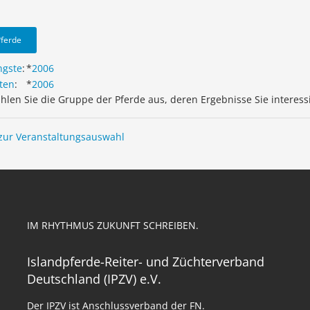
Pferde
ngste
:
*
2006
ten
:
*
2006
ählen Sie die Gruppe der Pferde aus, deren Ergebnisse Sie interess
zur Veranstaltungsauswahl
IM RHYTHMUS ZUKUNFT SCHREIBEN.
Islandpferde-Reiter- und Züchterverband
Deutschland (IPZV) e.V.
Der IPZV ist Anschlussverband der FN.