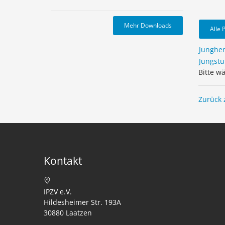
Mehr Downloads
Alle 
Junghe
Jungstu
Bitte w
Zurück 
Kontakt
IPZV e.V.
Hildesheimer Str. 193A
30880 Laatzen