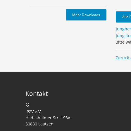
Mehr Downloads
Alle 
Junghe
Jungstu
Bitte w
Zurück 
Kontakt
IPZV e.V.
Hildesheimer Str. 193A
30880 Laatzen