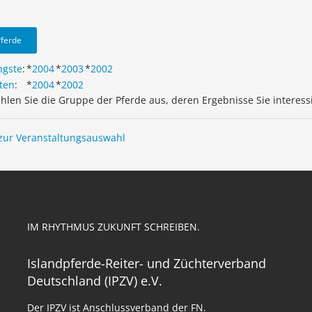
Pferde
ngste
:
*
2004
*
2003
*
2002
ten
:
*
2004
*
2002
ählen Sie die Gruppe der Pferde aus, deren Ergebnisse Sie interess
zur Veranstaltungsauswahl
IM RHYTHMUS ZUKUNFT SCHREIBEN.
Islandpferde-Reiter- und Züchterverband
Deutschland (IPZV) e.V.
Der IPZV ist Anschlussverband der FN.