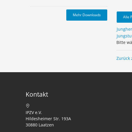
Mehr Downloads
Alle 
Junghe
Jungstu
Bitte w
Zurück 
Kontakt
IPZV e.V.
Hildesheimer Str. 193A
30880 Laatzen