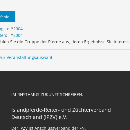
Pferde
ngste
:
*
2004
ten
:
*
2004
ählen Sie die Gruppe der Pferde aus, deren Ergebnisse Sie interess
zur Veranstaltungsauswahl
IM RHYTHMUS ZUKUNFT SCHREIBEN.
Islandpferde-Reiter- und Züchterverband
Deutschland (IPZV) e.V.
Der IPZV ist Anschlussverband der FN.