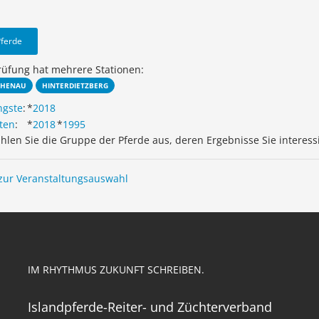
Pferde
rüfung hat mehrere Stationen:
CHENAU
HINTERDIETZBERG
ngste
:
*
2018
ten
:
*
2018
*
1995
ählen Sie die Gruppe der Pferde aus, deren Ergebnisse Sie interess
zur Veranstaltungsauswahl
IM RHYTHMUS ZUKUNFT SCHREIBEN.
Islandpferde-Reiter- und Züchterverband