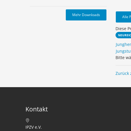
Mehr Downloads
Alle 
Diese P
NEUREI
Junghe
Jungstu
Bitte w
Zurück 
Kontakt
IPZV e.V.