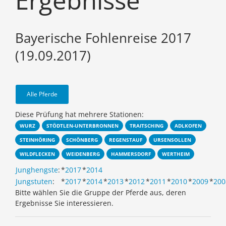
Ergebnisse
Bayerische Fohlenreise 2017
(19.09.2017)
Alle Pferde
Diese Prüfung hat mehrere Stationen:
WURZ
STÖDTLEN-UNTERBRONNEN
TRAITSCHING
ADLKOFEN
STEINHÖRING
SCHÖNBERG
REGENSTAUF
URSENSOLLEN
WILDFLECKEN
WEIDENBERG
HAMMERSDORF
WERTHEIM
Junghengste
:
*
2017
*
2014
Jungstuten
:
*
2017
*
2014
*
2013
*
2012
*
2011
*
2010
*
2009
*
200
Bitte wählen Sie die Gruppe der Pferde aus, deren
Ergebnisse Sie interessieren.