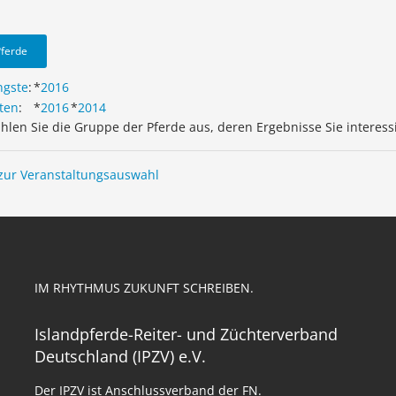
Pferde
ngste
:
*
2016
ten
:
*
2016
*
2014
ählen Sie die Gruppe der Pferde aus, deren Ergebnisse Sie interess
zur Veranstaltungsauswahl
IM RHYTHMUS ZUKUNFT SCHREIBEN.
Islandpferde-Reiter- und Züchterverband
Deutschland (IPZV) e.V.
Der IPZV ist Anschlussverband der FN.