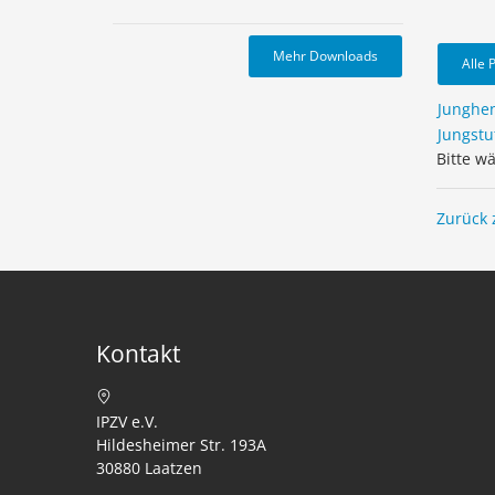
Mehr Downloads
Alle 
Junghe
Jungstu
Bitte w
Zurück 
Kontakt
IPZV e.V.
Hildesheimer Str. 193A
30880 Laatzen