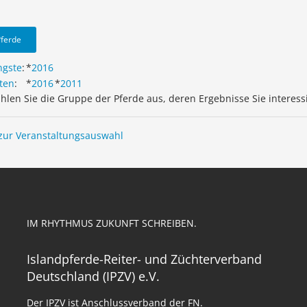
Pferde
ngste
:
*
2016
ten
:
*
2016
*
2011
ählen Sie die Gruppe der Pferde aus, deren Ergebnisse Sie interess
zur Veranstaltungsauswahl
IM RHYTHMUS ZUKUNFT SCHREIBEN.
Islandpferde-Reiter- und Züchterverband
Deutschland (IPZV) e.V.
Der IPZV ist Anschlussverband der FN.