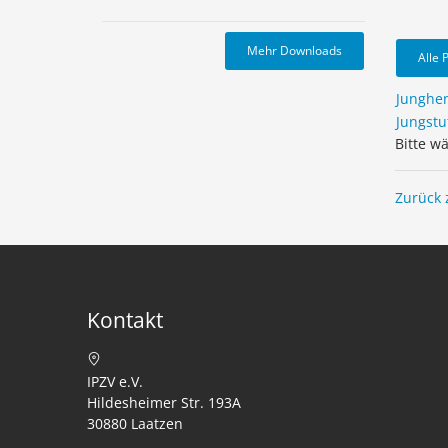
Mehr Downloads
Alle 
Junghe
Jungstu
Bitte w
Zurück 
Kontakt
IPZV e.V.
Hildesheimer Str. 193A
30880 Laatzen