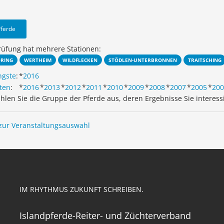
Pferde
rüfung hat mehrere Stationen:
ÖRING
WERTHEIM
WILDFLECKEN
STÖDLEN-UNTERBRONNEN
TRAITSCHING
ngste
:
*
2016
ten
:
*
2016
*
2013
*
2012
*
2011
*
2010
*
2009
*
2008
*
2007
*
2005
*
200
ählen Sie die Gruppe der Pferde aus, deren Ergebnisse Sie interess
zur Veranstaltungsauswahl
IM RHYTHMUS ZUKUNFT SCHREIBEN.
Islandpferde-Reiter- und Züchterverband