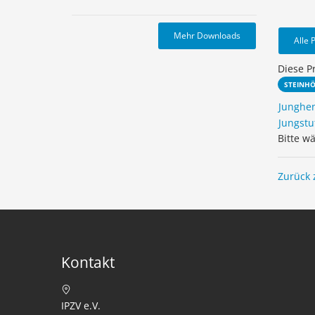
Mehr Downloads
Alle 
Diese P
STEINH
Junghe
Jungstu
Bitte w
Zurück 
Kontakt
IPZV e.V.