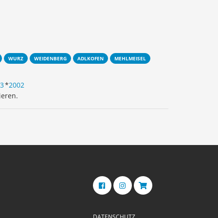
WURZ
WEIDENBERG
ADLKOFEN
MEHLMEISEL
3
*
2002
ieren.
DATENSCHUTZ